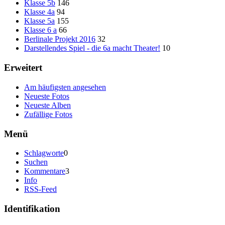
Klasse 5b
146
Klasse 4a
94
Klasse 5a
155
Klasse 6 a
66
Berlinale Projekt 2016
32
Darstellendes Spiel - die 6a macht Theater!
10
Erweitert
Am häufigsten angesehen
Neueste Fotos
Neueste Alben
Zufällige Fotos
Menü
Schlagworte
0
Suchen
Kommentare
3
Info
RSS-Feed
Identifikation