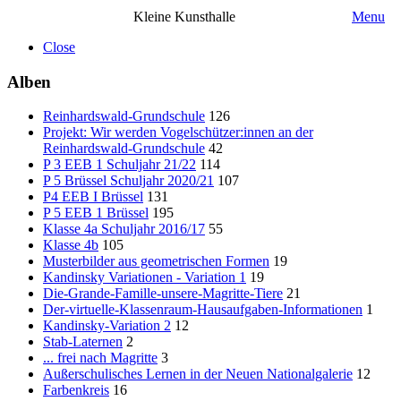
Kleine Kunsthalle
Menu
Close
Alben
Reinhardswald-Grundschule
126
Projekt: Wir werden Vogelschützer:innen an der
Reinhardswald-Grundschule
42
P 3 EEB 1 Schuljahr 21/22
114
P 5 Brüssel Schuljahr 2020/21
107
P4 EEB I Brüssel
131
P 5 EEB 1 Brüssel
195
Klasse 4a Schuljahr 2016/17
55
Klasse 4b
105
Musterbilder aus geometrischen Formen
19
Kandinsky Variationen - Variation 1
19
Die-Grande-Famille-unsere-Magritte-Tiere
21
Der-virtuelle-Klassenraum-Hausaufgaben-Informationen
1
Kandinsky-Variation 2
12
Stab-Laternen
2
... frei nach Magritte
3
Außerschulisches Lernen in der Neuen Nationalgalerie
12
Farbenkreis
16