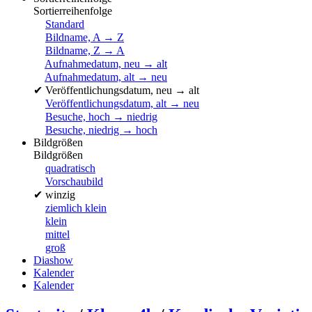
Sortierreihenfolge
Standard
Bildname, A → Z
Bildname, Z → A
Aufnahmedatum, neu → alt
Aufnahmedatum, alt → neu
✔
Veröffentlichungsdatum, neu → alt
Veröffentlichungsdatum, alt → neu
Besuche, hoch → niedrig
Besuche, niedrig → hoch
Bildgrößen
Bildgrößen
quadratisch
Vorschaubild
✔
winzig
ziemlich klein
klein
mittel
groß
Diashow
Kalender
Kalender