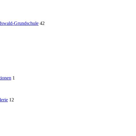
rdswald-Grundschule
42
tionen
1
erie
12