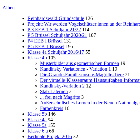
Alben
Reinhardswald-Grundschule
126
Projekt: Wir werden Vogelschützer:innen an der Reinha
P 3 EEB 1 Schuljahr 21/22
114
P 5 Brüssel Schuljahr 2020/21
107
P4 EEB I Brüssel
131
P 5 EEB 1 Brüssel
195
Klasse 4a Schuljahr 2016/17
55
Klasse 4b
105
Musterbilder aus geometrischen Formen
19
Kandinsky Variationen - Variation 1
19
Die-Grande-Famille-unsere-Magritte-Tiere
21
Der-virtuelle-Klassenraum-Hausaufgaben-Informa
Kandinsky-Variation 2
12
Stab-Laternen
2
... frei nach Magritte
3
Außerschulisches Lernen in der Neuen Nationalgal
Farbenkreis
16
Klasse 5b
146
Klasse 4a
94
Klasse 5a
155
Klasse 6 a
66
Berlinale Projekt 2016
32